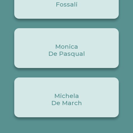
Fossali
Monica
De Pasqual
Michela
De March